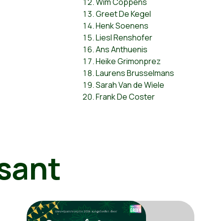
Wim Coppens
Greet De Kegel
Henk Soenens
Liesl Renshofer
Ans Anthuenis
Heike Grimonprez
Laurens Brusselmans
Sarah Van de Wiele
Frank De Coster
sant