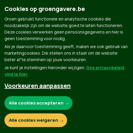
Cookies op groengavere.be
Groen gebruikt functionele en analytische cookies die
noodzakelijk zijn om de website goed te laten functioneren.
Deze cookies verwerken geen persoonsgegevens en hier is
geen toestemming voor nodig.
Als je daarvoor toestemming geeft, maken we ook gebruik van
marketingcookies. Die stellen ons in staat om de website
Groen.be
beter af te stemmen op jouw voorkeuren.
Je kunt je instellingen hieronder wijzigen.
Ons privacybeleid
vind je hier
.
Contact
Privacybeleid
Voorkeuren aanpassen
© Copyright Groen 2026 | Gemaakt met
NationBuilder
| Gebouwd door
Tectonica
Noodzakelijke cookies:
Alle cookies accepteren
Functionele en analytische cookies:
Alle cookies weigeren